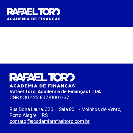
Pular
Pular
para
para
navegação
o
conteúdo
Rafael Toro, Academia de Finanças LTDA
CNPJ: 30.425.807/0001-37
Rua Dona Laura, 320 – Sala 801 - Moinhos de Vento,
Porto Alegre – RS
contato@academiarafaeltoro.com.br